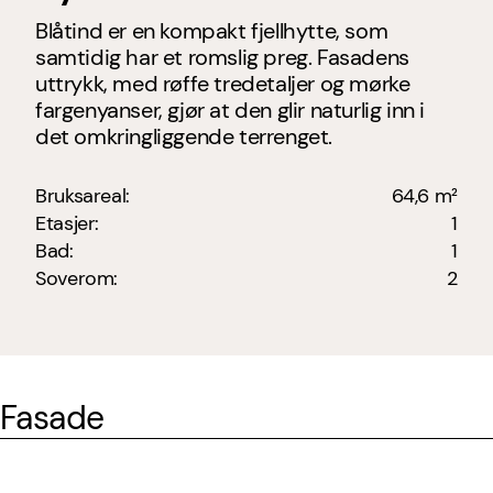
Blåtind er en kompakt fjellhytte, som
samtidig har et romslig preg. Fasadens
uttrykk, med røffe tredetaljer og mørke
fargenyanser, gjør at den glir naturlig inn i
det omkringliggende terrenget.
Bruksareal:
64,6 m²
Etasjer:
1
Bad:
1
Soverom:
2
Fasade