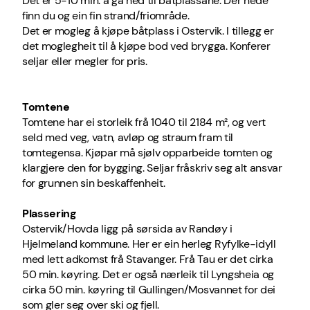
Det er 5-10 min. å gå ned til båtplassane. Der nede
finn du og ein fin strand/friområde.
Det er mogleg å kjøpe båtplass i Ostervik. I tillegg er
det moglegheit til å kjøpe bod ved brygga. Konferer
seljar eller megler for pris.
Tomtene
Tomtene har ei storleik frå 1040 til 2184 m², og vert
seld med veg, vatn, avløp og straum fram til
tomtegensa. Kjøpar må sjølv opparbeide tomten og
klargjere den for bygging. Seljar fråskriv seg alt ansvar
for grunnen sin beskaffenheit.
Plassering
Ostervik/Hovda ligg på sørsida av Randøy i
Hjelmeland kommune. Her er ein herleg Ryfylke-idyll
med lett adkomst frå Stavanger. Frå Tau er det cirka
50 min. køyring. Det er også nærleik til Lyngsheia og
cirka 50 min. køyring til Gullingen/Mosvannet for dei
som gler seg over ski og fjell.