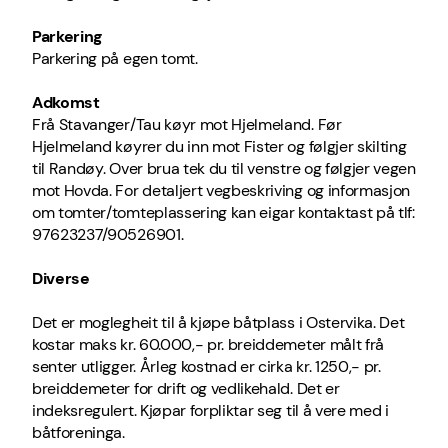
Parkering
Parkering på egen tomt.
Adkomst
Frå Stavanger/Tau køyr mot Hjelmeland. Før
Hjelmeland køyrer du inn mot Fister og følgjer skilting
til Randøy. Over brua tek du til venstre og følgjer vegen
mot Hovda. For detaljert vegbeskriving og informasjon
om tomter/tomteplassering kan eigar kontaktast på tlf:
97623237/90526901.
Diverse
Det er moglegheit til å kjøpe båtplass i Ostervika. Det
kostar maks kr. 60.000,- pr. breiddemeter målt frå
senter utligger. Årleg kostnad er cirka kr. 1250,- pr.
breiddemeter for drift og vedlikehald. Det er
indeksregulert. Kjøpar forpliktar seg til å vere med i
båtforeninga.