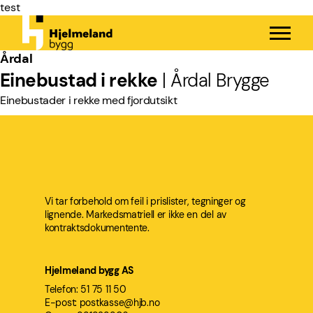
SKIP
test
TO
MAIN
CONTENT
Årdal
Einebustad i rekke
|
Årdal Brygge
Einebustader i rekke med fjordutsikt
Vi tar forbehold om feil i prislister, tegninger og
lignende. Markedsmatriell er ikke en del av
kontraktsdokumentente.
Hjelmeland bygg AS
Telefon: 51 75 11 50
E-post:
postkasse@hjb.no