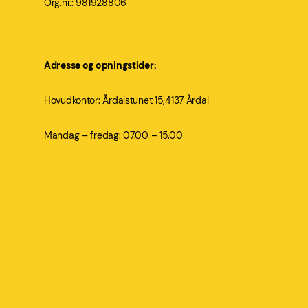
Org.nr.: 981928806
Adresse og opningstider:
Hovudkontor: Årdalstunet 15,4137 Årdal
Mandag – fredag: 07.00 – 15.00